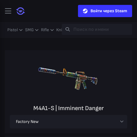
Войти через Steam
Pistol
SMG
Rifle
Knife
Gloves
Heavy
Case
Coll
M4A1-S | Imminent Danger
Factory New