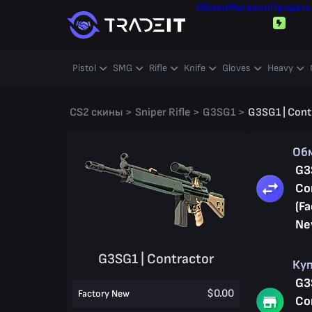
Обмен
Магазин
Продать
Pistol
SMG
Rifle
Knife
Gloves
Heavy
CS2 скины
>
Sniper Rifle
>
G3SG1
>
G3SG1 | Cont
Об
G3
Co
(Fa
Ne
G3SG1 | Contractor
Ку
G3
$0.00
Factory New
Co