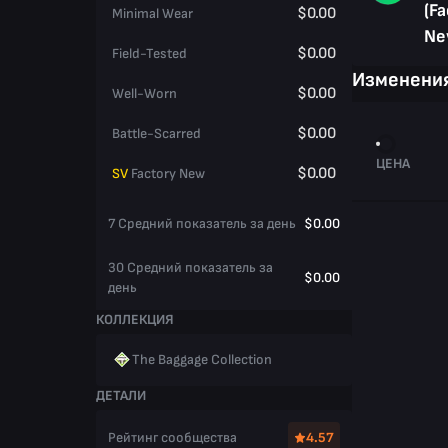
(Fa
$0.00
Minimal Wear
Ne
$0.00
Field-Tested
Изменения
$0.00
Well-Worn
$0.00
Battle-Scarred
ЦЕНА
$0.00
SV
Factory New
7 Средний показатель за день
$0.00
30 Средний показатель за
$0.00
день
КОЛЛЕКЦИЯ
The Baggage Collection
ДЕТАЛИ
Рейтинг сообщества
4.57