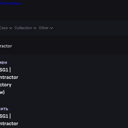
Розыгрыш
Case
Collection
Other
ractor
мен
SG1 |
ntractor
ctory
w)
пить
SG1 |
ntractor