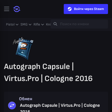
Войти через Steam
Pistol
SMG
Rifle
Knife
Gloves
Heavy
Case
Coll
Autograph Capsule |
Virtus.Pro | Cologne 2016
Обмен
Autograph Capsule | Virtus.Pro | Cologne
2016