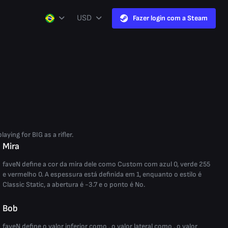
USD
Fazer login com a Steam
ying for BIG as a rifler.
Mira
faveN define a cor da mira dele como Custom com azul 0, verde 255
e vermelho 0. A espessura está definida em 1, enquanto o estilo é
Classic Static, a abertura é -3.7 e o ponto é No.
Bob
faveN define o valor inferior como , o valor lateral como , o valor