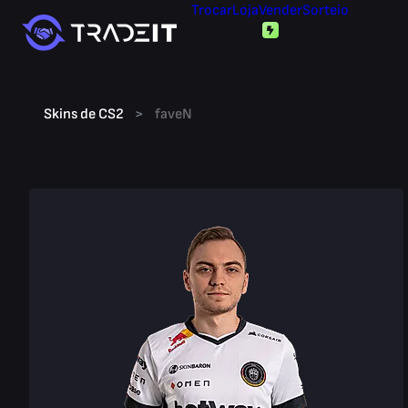
Trocar
Loja
Vender
Sorteio
Skins de CS2
>
faveN