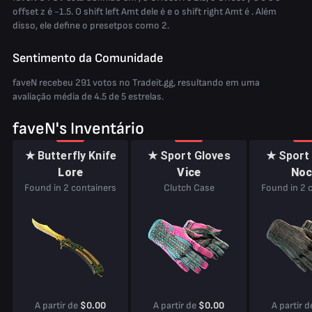
offset z é -1.5. O shift left Amt dele é e o shift right Amt é . Além
disso, ele define o presetpos como 2.
Sentimento da Comunidade
faveN recebeu 291 votos no Tradeit.gg, resultando em uma
avaliação média de 4.5 de 5 estrelas.
faveN's Inventário
★ Butterfly Knife
★ Sport Gloves
★ Sport
Lore
Vice
Noc
Found in 2 containers
Clutch Case
Found in 2 
A partir de
$0.00
A partir de
$0.00
A partir 