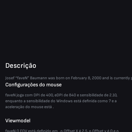
Descrição
Josef “faveN” Baumann was born on February 8, 2000 and is currently pla
Configurações do mouse
faveN joga com DPI de 400, eDPI de 840 e sensibilidade de 2.10,
enquanto a sensibilidade do Windows está definida como 7 e a
aceleração do mouse está .
Viewmodel
faveN O FOV está definido em , o Offset X é 2.5, o Offset y é 0 e o