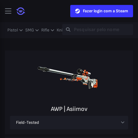
Fazer login com a Steam
Pistol
SMG
Rifle
Knife
Gloves
Heavy
Case
Coll
AWP | Asiimov
Field-Tested