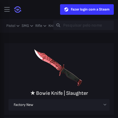
Fazer login com a Steam
Pistol
SMG
Rifle
Knife
Gloves
Heavy
Case
Coll
★ Bowie Knife | Slaughter
Factory New