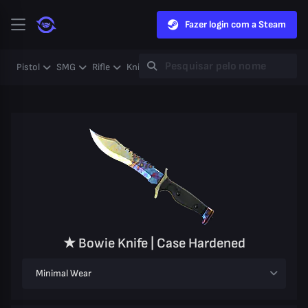
Fazer login com a Steam
Pistol
SMG
Rifle
Knife
Gloves
Heavy
Case
Coll
★ Bowie Knife | Case Hardened
Minimal Wear