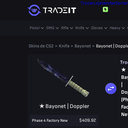
Trocar
Loja
Vender
Sortei
Pistol
SMG
Rifle
Knife
Gloves
Heavy
Skins de CS2
>
Knife
>
Bayonet
>
Bayonet | Doppl
Tro
★
Ba
|
Do
(P
★ Bayonet | Doppler
Fa
Ne
$409.92
Phase 4 Factory New