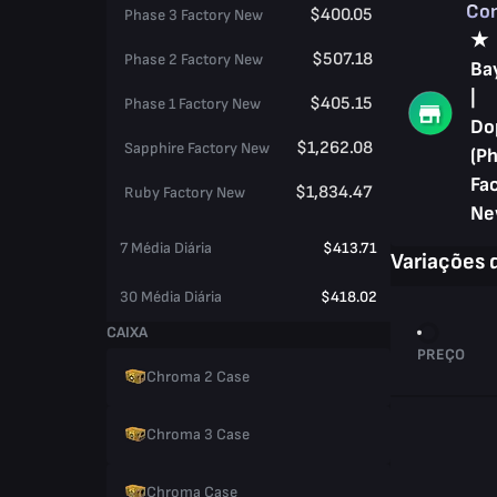
Co
$400.05
Phase 3 Factory New
★
$507.18
Phase 2 Factory New
Ba
|
$405.15
Phase 1 Factory New
Do
$1,262.08
Sapphire Factory New
(P
Fa
$1,834.47
Ruby Factory New
Ne
7 Média Diária
$413.71
Variações 
30 Média Diária
$418.02
CAIXA
PREÇO
Chroma 2 Case
Chroma 3 Case
Chroma Case