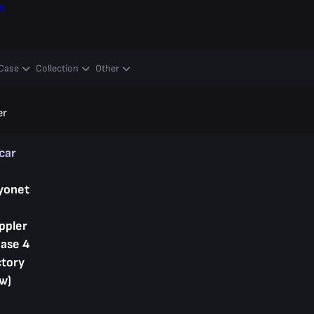
o
Case
Collection
Other
er
car
yonet
ppler
hase 4
ctory
w)