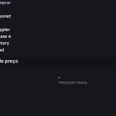
mprar
yonet
ppler
hase 4
ctory
w)
de preço
PREÇO DE TROCA