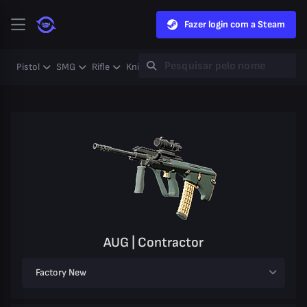
Fazer login com a Steam
Pistol
SMG
Rifle
Knife
Gloves
Heavy
Case
Coll
AUG | Contractor
Factory New