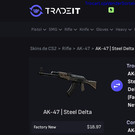
Trocar
Loja
Vender
Sortei
Pistol
SMG
Rifle
Knife
Gloves
Heavy
Skins de CS2
>
Rifle
>
AK-47
>
AK-47 | Steel Delta
Tro
AK
St
De
(Fa
Ne
AK-47 | Steel Delta
Co
$18.97
Factory New
AK