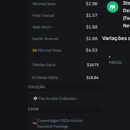
St
$2.96
Minimal Wear
De
$1.57
Field-Tested
(Fa
Ne
$1.68
Well-Worn
Variações 
$1.68
Battle-Scarred
$4.53
SV
Minimal Wear
PREÇO
7 Média Diária
$18.75
30 Média Diária
$18.84
COLEÇÃO
The Anubis Collection
CAIXA
Copenhagen 2024 Anubis
Souvenir Package