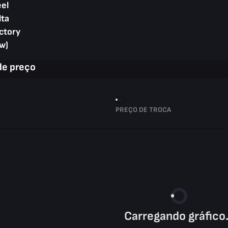
eel
lta
ctory
w)
de preço
PREÇO DE TROCA
Carregando gráfico.