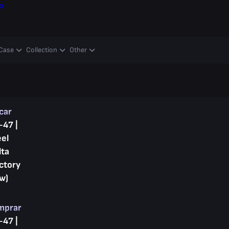
o
Case
Collection
Other
car
-47 |
eel
lta
ctory
w)
mprar
-47 |