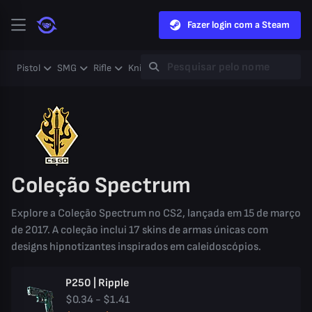
Fazer login com a Steam
Pistol
SMG
Rifle
Knife
Gloves
Heavy
Case
Coll
Coleção Spectrum
Explore a Coleção Spectrum no CS2, lançada em 15 de março
de 2017. A coleção inclui 17 skins de armas únicas com
designs hipnotizantes inspirados em caleidoscópios.
P250 | Ripple
$0.34 - $1.41