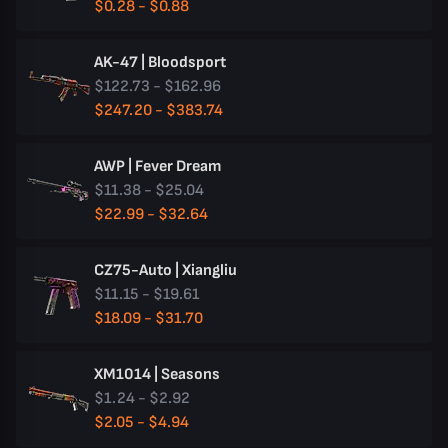
$0.28 - $0.88
AK-47 | Bloodsport
$122.73 - $162.96
$247.20 - $383.74
AWP | Fever Dream
$11.38 - $25.04
$22.99 - $32.64
CZ75-Auto | Xiangliu
$11.15 - $19.61
$18.09 - $31.70
XM1014 | Seasons
$1.24 - $2.92
$2.05 - $4.94