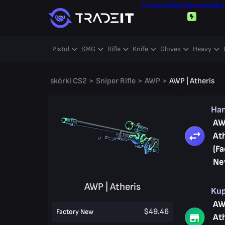
Handel
Sklep
Sprzedaj
Ro
Pistol
SMG
Rifle
Knife
Gloves
Heavy
skórki CS2
>
Sniper Rifle
>
AWP
>
AWP | Atheris
Ha
AW
At
(Fa
Ne
AWP | Atheris
Ku
AW
$49.46
Factory New
At