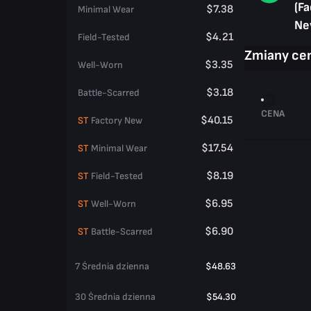
(Fa
$7.38
Minimal Wear
Ne
$4.21
Field-Tested
Zmiany ce
$3.35
Well-Worn
$3.18
Battle-Scarred
CENA
$40.15
ST
Factory New
$17.54
ST
Minimal Wear
$8.19
ST
Field-Tested
$6.95
ST
Well-Worn
$6.90
ST
Battle-Scarred
7 Średnia dzienna
$48.63
30 Średnia dzienna
$54.30