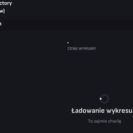
ctory
w)
n
CENA WYMIANY
Ładowanie wykresu.
To zajmie chwilę