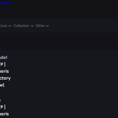
zdanie
Case
Collection
Other
ndel
P |
heris
ctory
w)
p
P |
heris