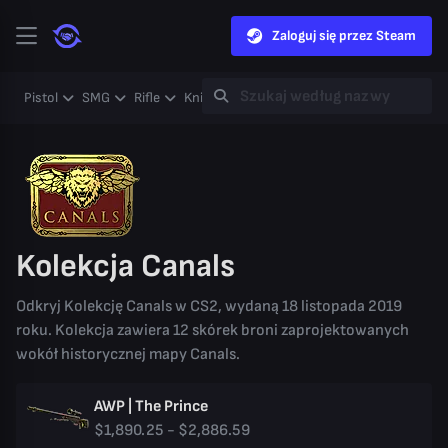
Zaloguj się przez Steam
Pistol
SMG
Rifle
Knife
Gloves
Heavy
Case
Coll
Kolekcja Canals
Odkryj Kolekcję Canals w CS2, wydaną 18 listopada 2019
roku. Kolekcja zawiera 12 skórek broni zaprojektowanych
wokół historycznej mapy Canals.
AWP | The Prince
$1,890.25 - $2,886.59