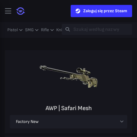
Zaloguj się przez Steam
Pistol
SMG
Rifle
Knife
Gloves
Heavy
Case
Coll
AWP | Safari Mesh
Factory New