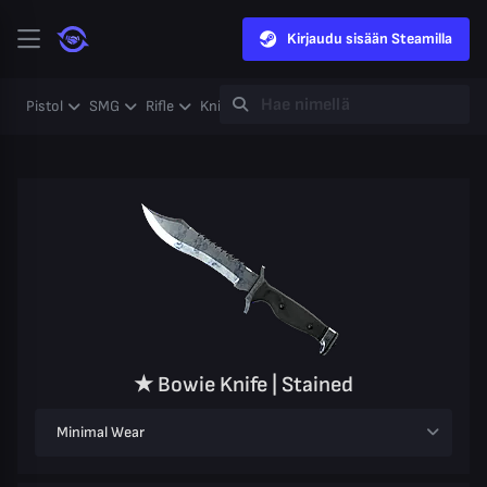
Kirjaudu sisään Steamilla
Pistol
SMG
Rifle
Knife
Gloves
Heavy
Case
Coll
★ Bowie Knife | Stained
Minimal Wear