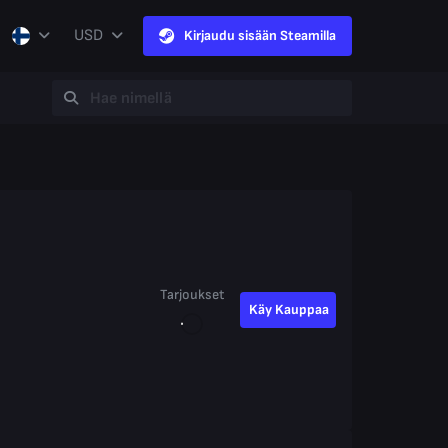
USD
Kirjaudu sisään Steamilla
Tarjoukset
Käy Kauppaa