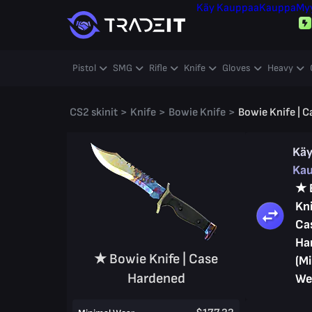
Käy Kauppaa
Kauppa
My
Pistol
SMG
Rifle
Knife
Gloves
Heavy
CS2 skinit
>
Knife
>
Bowie Knife
>
Bowie Knife | 
Kä
Ka
★ 
Kni
Ca
Ha
★ Bowie Knife | Case
(M
Hardened
We