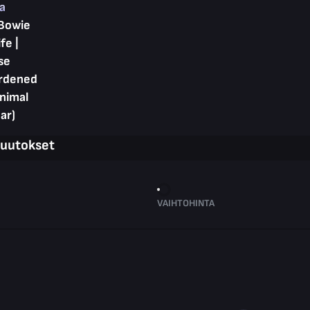
ta
Bowie
fe |
se
rdened
inimal
ar)
muutokset
VAIHTOHINTA