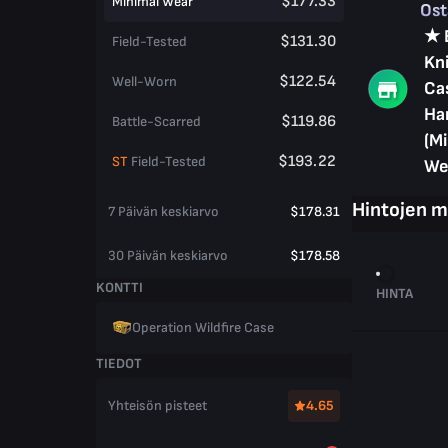
$177.33
Minimal Wear
Os
★ 
$131.30
Field-Tested
Kni
$122.54
Well-Worn
Ca
Ha
$119.86
Battle-Scarred
(M
$193.22
ST
Field-Tested
We
Hintojen 
7 Päivän keskiarvo
$178.31
30 Päivän keskiarvo
$178.58
KONTTI
HINTA
Operation Wildfire Case
TIEDOT
Yhteisön pisteet
4.65