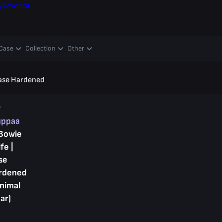
y
Arvonta
Case
Collection
Other
Case Hardened
y
uppaa
Bowie
fe |
se
rdened
inimal
ar)