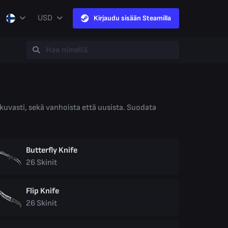
USD
Kirjaudu sisään Steamilla
jatkuvasti, sekä vanhoista että uusista. Suodata
Butterfly Knife
26
Skinit
Flip Knife
26
Skinit