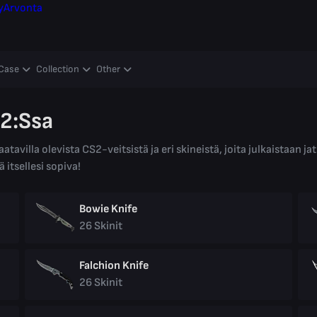
y
Arvonta
Case
Collection
Other
S2:ssa
saatavilla olevista CS2-veitsistä ja eri skineistä, joita julkaistaan 
 itsellesi sopiva!
Bowie Knife
26
Skinit
Falchion Knife
26
Skinit