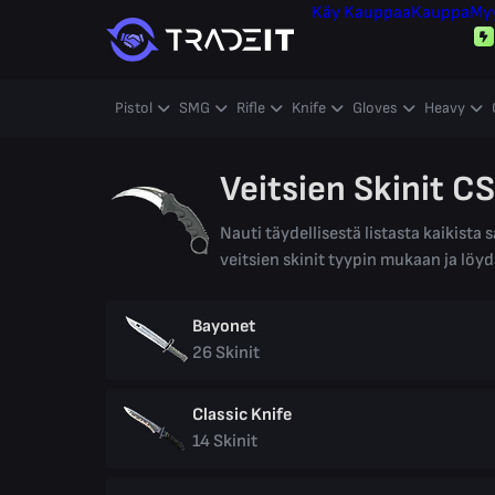
Käy Kauppaa
Kauppa
My
Pistol
SMG
Rifle
Knife
Gloves
Heavy
Veitsien Skinit C
Nauti täydellisestä listasta kaikista 
veitsien skinit tyypin mukaan ja löydä
Bayonet
26
Skinit
Classic Knife
14
Skinit