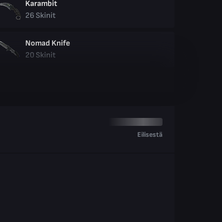
Karambit
26
Skinit
Nomad Knife
20
Skinit
Eilisestä