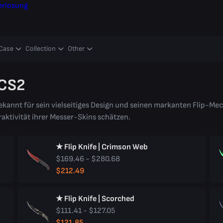
erlosung
Case
Collection
Other
 CS2
 bekannt für sein vielseitiges Design und seinen markanten Flip-Mec
raktivität ihrer Messer-Skins schätzen.
★ Flip Knife | Crimson Web
$169.46 - $280.68
$212.49
★ Flip Knife | Scorched
$111.41 - $127.05
$121.85