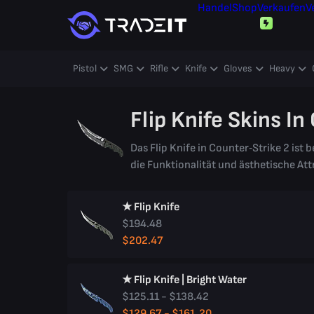
Handel
Shop
Verkaufen
V
Pistol
SMG
Rifle
Knife
Gloves
Heavy
Flip Knife Skins In
Das Flip Knife in Counter‑Strike 2 ist
die Funktionalität und ästhetische Att
★ Flip Knife
$194.48
$202.47
★ Flip Knife | Bright Water
$125.11 - $138.42
$129.67 - $161.20