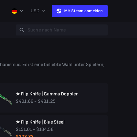
USD
Mit Steam anmelden
hanismus. Es ist eine beliebte Wahl unter Spielern,
★ Flip Knife | Gamma Doppler
$401.66 - $481.25
★ Flip Knife | Blue Steel
$151.01 - $184.58
$208.83