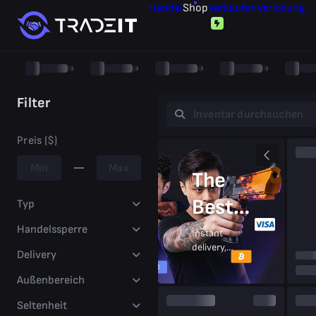
Handel
Shop
Verkaufen
Verlosung
Filter
Preis ($)
The
Best
Typ
Prices
Handelssperre
Instant
delivery,
Delivery
On CS2
secure
trades,
Außenbereich
Skins
trusted
by
Seltenheit