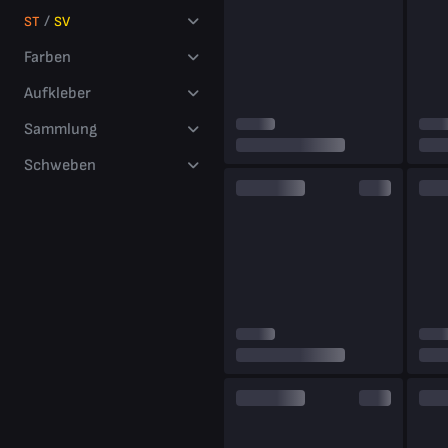
millions
/
ST
SV
of players
Farben
Aufkleber
Sammlung
Schweben