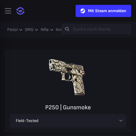
Mit Steam anmelden
Pistol
SMG
Rifle
Knife
Gloves
Heavy
Case
Coll
P250 | Gunsmoke
Field-Tested