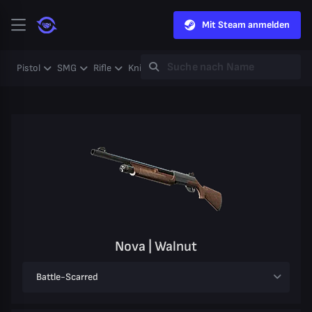
Mit Steam anmelden
Pistol
SMG
Rifle
Knife
Gloves
Heavy
Case
Coll
Nova | Walnut
Battle-Scarred