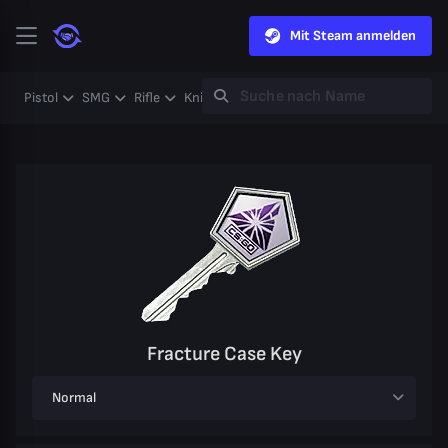
Mit Steam anmelden
Pistol
SMG
Rifle
Knife
Gloves
Heavy
Case
Coll
Fracture Case Key
Normal