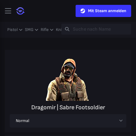
Mit Steam anmelden
Pistol
SMG
Rifle
Knife
Gloves
Heavy
Case
Coll
Dragomir | Sabre Footsoldier
Normal