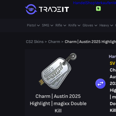
Handel
Shop
Verkaufen
V
Pistol
SMG
Rifle
Knife
Gloves
Heavy
CS2 Skins
>
Charm
>
Charm | Austin 2025 Highlight
Ha
SV
Ch
Au
20
Hig
Charm | Austin 2025
| m
Highlight | magixx Double
Do
Kill
Kill