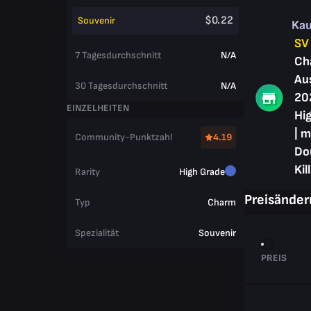
$0.22
Souvenir
Ka
SV
7 Tagesdurchschnitt
N/A
Ch
Au
30 Tagesdurchschnitt
N/A
20
EINZELHEITEN
Hig
| m
Community-Punktzahl
4.19
Do
Kill
Rarity
High Grade
Preisände
Typ
Charm
Spezialität
Souvenir
PREIS