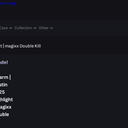
erlosung
Case
Collection
Other
 | magixx Double Kill
ndel
arm |
stin
25
hlight
agixx
uble