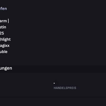
ufen
arm |
stin
25
hlight
agixx
uble
rungen
HANDELSPREIS