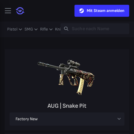
Mit Steam anmelden
Pistol
SMG
Rifle
Knife
Gloves
Heavy
Case
Coll
AUG | Snake Pit
Factory New