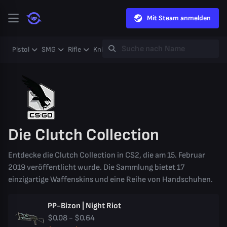
Mit Steam anmelden
Pistol
SMG
Rifle
Knife
Gloves
Heavy
Case
Coll
Die Clutch Collection
Entdecke die Clutch Collection in CS2, die am 15. Februar
2019 veröffentlicht wurde. Die Sammlung bietet 17
einzigartige Waffenskins und eine Reihe von Handschuhen.
PP-Bizon | Night Riot
$0.08 - $0.64