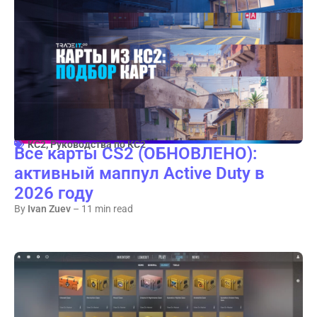
КС2
,
Руководства по КС2
Все карты CS2 (ОБНОВЛЕНО):
активный маппул Active Duty в
2026 году
By
Ivan Zuev
– 11 min read