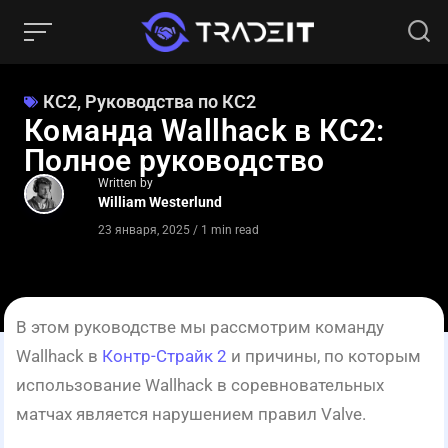
КС2
,
Руководства по КС2
Команда Wallhack в КС2:
Полное руководство
Written by
William Westerlund
23 января, 2025
/
1 min read
В этом руководстве мы рассмотрим команду
Wallhack в
Контр-Страйк 2
и причины, по которым
использование Wallhack в соревновательных
матчах является нарушением правил Valve.