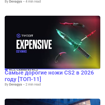
By
Devagya
– 4 min read
КС2
,
Скины из КС2
Самые дорогие ножи CS2 в 2026
году [ТОП-11]
By
Devagya
– 2 min read