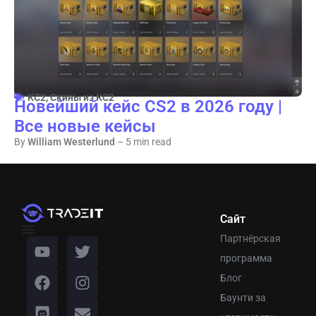
КС2
,
Скины из КС2
Новейший кейс CS2 в 2026 году |
Все новые кейсы
By
William Westerlund
– 5 min read
Сайт
Партнёрская
программа
Блог
Баунти за