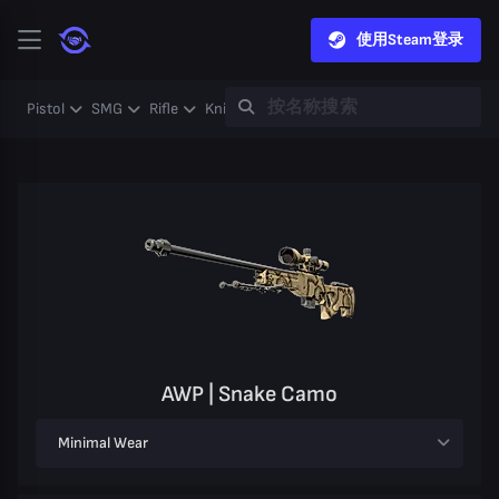
使用Steam登录
Pistol
SMG
Rifle
Knife
Gloves
Heavy
Case
Coll
AWP | Snake Camo
Minimal Wear