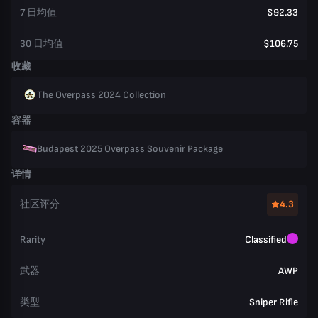
7 日均值
$92.33
30 日均值
$106.75
收藏
The Overpass 2024 Collection
容器
Budapest 2025 Overpass Souvenir Package
详情
社区评分
4.3
Rarity
Classified
武器
AWP
类型
Sniper Rifle