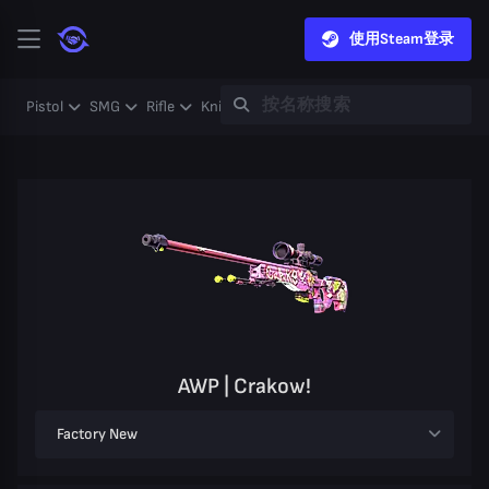
使用Steam登录
Pistol
SMG
Rifle
Knife
Gloves
Heavy
Case
Coll
AWP | Crakow!
Factory New