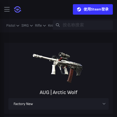
使用Steam登录
Pistol
SMG
Rifle
Knife
Gloves
Heavy
Case
Coll
AUG | Arctic Wolf
Factory New