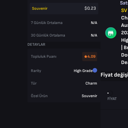
Sat
$0.23
Souvenir
SV
Ch
7 Günlük Ortalama
N/A
Au
20
30 Günlük Ortalama
N/A
Hig
DETAYLAR
| B
Do
Topluluk Puanı
4.09
De
Rarity
High Grade
Fiyat değişi
Tür
Charm
Özel Ürün
Souvenir
FIYAT