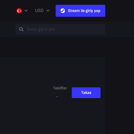
USD
Steam ile giriş yap
Teklifler
Takas