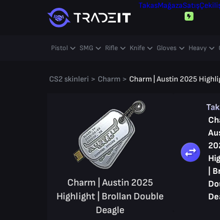
Takas
Mağaza
Satış
Çekili
Pistol
SMG
Rifle
Knife
Gloves
Heavy
CS2 skinleri
>
Charm
>
Charm | Austin 2025 Highli
Ta
Ch
Au
20
Hig
| B
Charm | Austin 2025
Do
Highlight | Brollan Double
De
Deagle