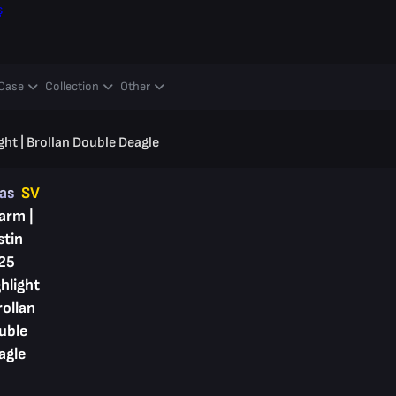
ş
Case
Collection
Other
ght | Brollan Double Deagle
kas
SV
arm |
stin
25
hlight
rollan
uble
agle