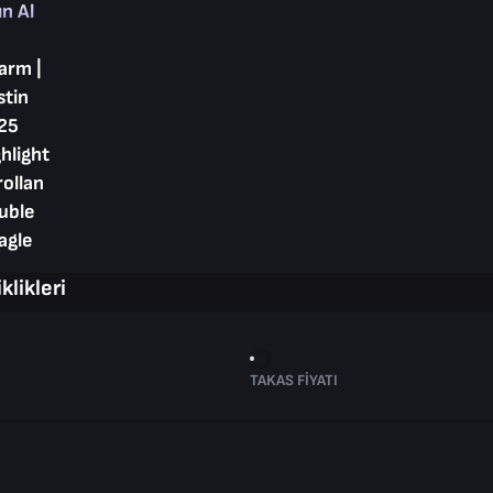
ın Al
arm |
stin
25
hlight
rollan
uble
agle
klikleri
TAKAS FIYATI