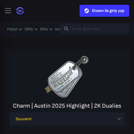
Steam ile giriş yap
Pistol
SMG
Rifle
Knife
Gloves
Heavy
Case
Coll
Charm | Austin 2025 Highlight | 2K Dualies
Souvenir