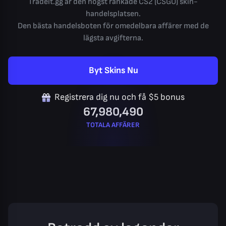
Tradeit.gg är den högst rankade CS2 (CSGO) skin-
handelsplatsen.
Den bästa handelsboten för omedelbara affärer med de
lägsta avgifterna.
Byt Skins Nu
Registrera dig nu och få $5 bonus
67,980,490
TOTALA AFFÄRER