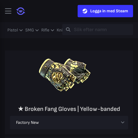
Logga in med Steam
Pistol
SMG
Rifle
Knife
Gloves
Heavy
Case
Coll
★ Broken Fang Gloves | Yellow-banded
Factory New