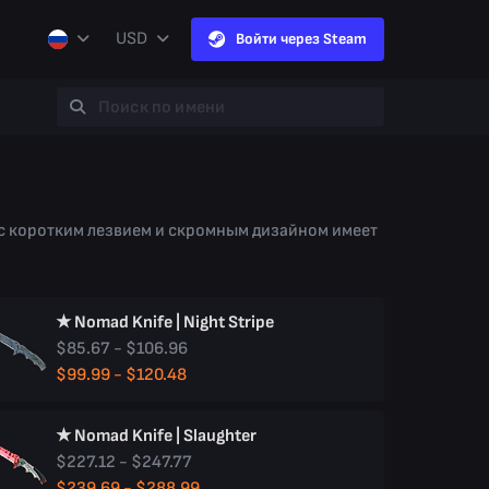
USD
Войти через Steam
 с коротким лезвием и скромным дизайном имеет
★ Nomad Knife | Night Stripe
$85.67 - $106.96
$99.99 - $120.48
★ Nomad Knife | Slaughter
$227.12 - $247.77
$239.69 - $288.99