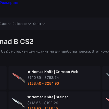
Розыгрыш
Case
Collection
Other
mad В CS2
 CS2 с историей цен и данными для удобства поиска. Этот нож
★ Nomad Knife | Crimson Web
$140.89 - $792.24
$168.40 - $284.90
★ Nomad Knife | Stained
$112.66 - $193.29
$128.82 - $155.10