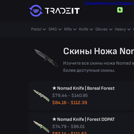
Обмен
Магазин
Продать
Pistol
SMG
Rifle
Knife
Gloves
Heavy
Скины Ножа No
Изучите все скины ножа Nomad в
более доступные скины.
★ Nomad Knife | Boreal Forest
$79.44 - $140.95
$84.16 - $112.39
★ Nomad Knife | Forest DDPAT
$74.79 - $86.01
$82.14 - $111.62