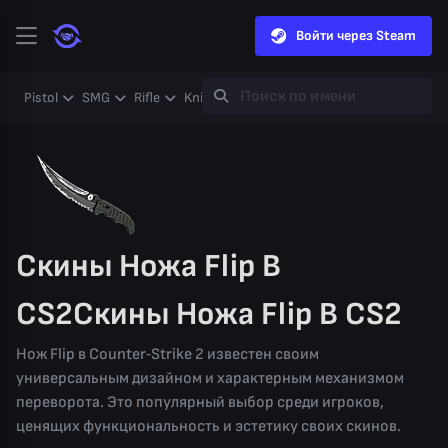
Войти через Steam
Pistol
SMG
Rifle
Knife
Gloves
Heavy
Case
Coll
Скины Ножа Flip В
CS2Скины Ножа Flip В CS2
Нож Flip в Counter‑Strike 2 известен своим
универсальным дизайном и характерным механизмом
переворота. Это популярный выбор среди игроков,
ценящих функциональность и эстетику своих скинов.