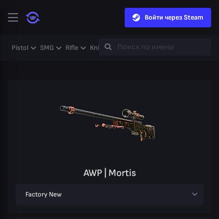
Войти через Steam
Pistol
SMG
Rifle
Knife
Gloves
Heavy
Case
Coll
AWP | Mortis
Factory New