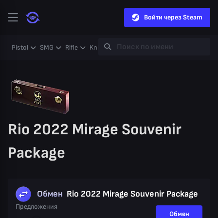
Войти через Steam
Pistol
SMG
Rifle
Knife
Gloves
Heavy
Case
Coll
Rio 2022 Mirage Souvenir
Package
Обмен
Rio 2022 Mirage Souvenir Package
Предложения
Обмен