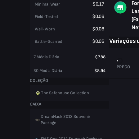
Fo
$0.17
Minimal Wear
Le
$0.06
Field-Tested
(Fa
Ne
$0.08
Well-Worn
Variações 
$0.06
Battle-Scarred
7 Média Diária
$7.88
PREÇO
30 Média Diária
$8.94
COLEÇÃO
The Safehouse Collection
CAIXA
DreamHack 2013 Souvenir
Package
EMS One 2014 Souvenir Package