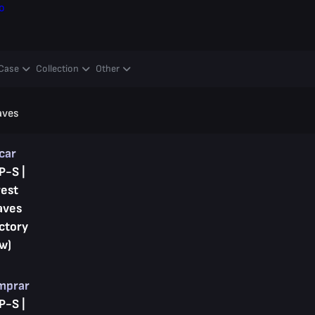
o
Case
Collection
Other
aves
car
P-S |
rest
aves
ctory
w)
mprar
P-S |