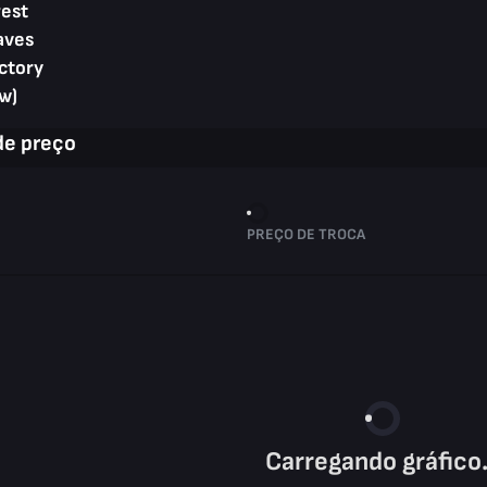
rest
aves
ctory
w)
de preço
PREÇO DE TROCA
Carregando gráfico.