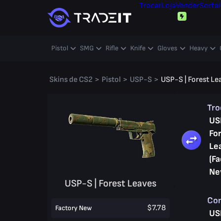
Trocar
Loja
Vender
Sortei
Pistol
SMG
Rifle
Knife
Gloves
Heavy
Skins de CS2
>
Pistol
>
USP-S
>
USP-S | Forest Le
Tro
US
Fo
Le
(Fa
Ne
USP-S | Forest Leaves
Co
$7.78
Factory New
US