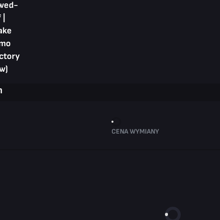
wed-
 |
ake
mo
ctory
w)
n
CENA WYMIANY