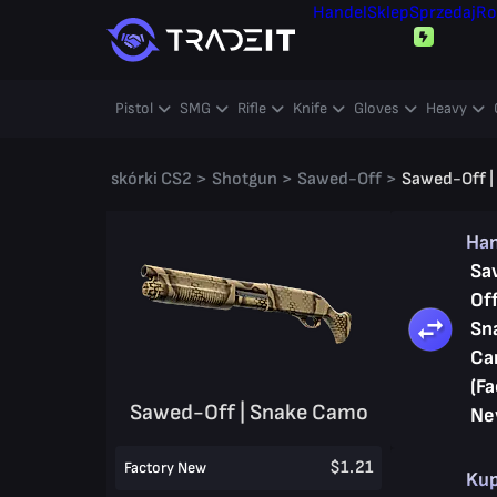
Handel
Sklep
Sprzedaj
Ro
Pistol
SMG
Rifle
Knife
Gloves
Heavy
skórki CS2
>
Shotgun
>
Sawed-Off
>
Sawed-Off |
Ha
Sa
Off
Sn
Ca
(Fa
Sawed-Off | Snake Camo
Ne
$1.21
Factory New
Ku