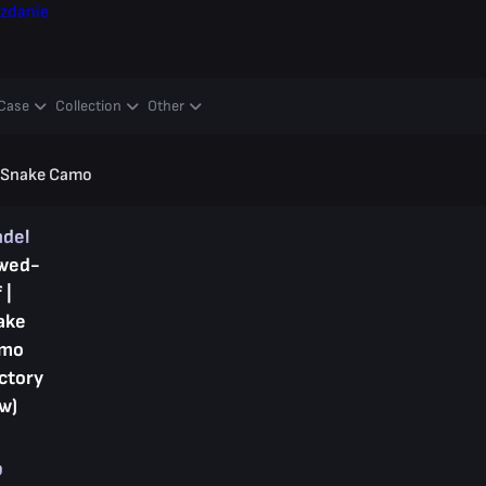
zdanie
Case
Collection
Other
 Snake Camo
ndel
wed-
 |
ake
mo
ctory
w)
p