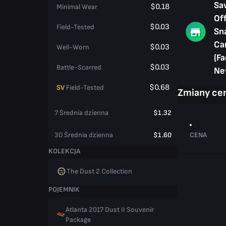
Sa
$0.18
Minimal Wear
Off
$0.03
Field-Tested
Sn
Ca
$0.03
Well-Worn
(Fa
$0.03
Battle-Scarred
Ne
$0.68
SV
Field-Tested
Zmiany ce
7 Średnia dzienna
$1.32
30 Średnia dzienna
$1.60
CENA
KOLEKCJA
The Dust 2 Collection
POJEMNIK
Atlanta 2017 Dust II Souvenir
Package