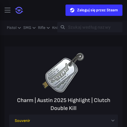
Zaloguj się przez Steam
Pistol
SMG
Rifle
Knife
Gloves
Heavy
Case
Coll
Charm | Austin 2025 Highlight | Clutch
Double Kill
Souvenir