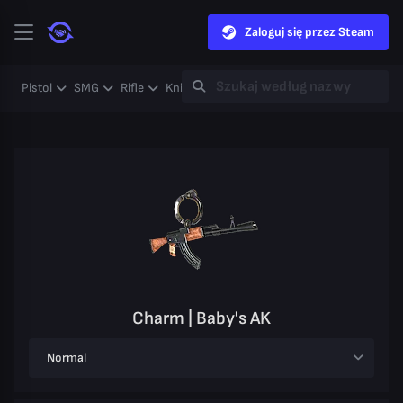
Zaloguj się przez Steam
Pistol
SMG
Rifle
Knife
Gloves
Heavy
Case
Coll
Charm | Baby's AK
Normal