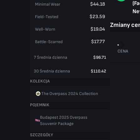
(Fa
$44.18
Minimal Wear
Ne
$23.59
Field-Tested
Zmiany ce
$19.04
Well-Worn
$17.77
Battle-Scarred
CENA
7 Średnia dzienna
$96.71
30 Średnia dzienna
$110.42
KOLEKCJA
The Overpass 2024 Collection
POJEMNIK
Budapest 2025 Overpass
Souvenir Package
SZCZEGÓŁY