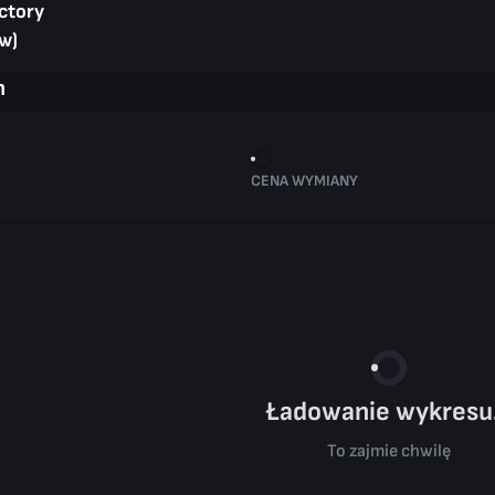
ctory
w)
n
CENA WYMIANY
Ładowanie wykresu.
To zajmie chwilę