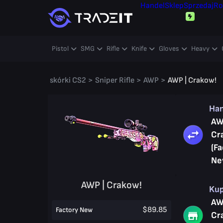
Handel
Sklep
Sprzedaj
Ro
Pistol
SMG
Rifle
Knife
Gloves
Heavy
skórki CS2
>
Sniper Rifle
>
AWP
>
AWP | Crakow!
Ha
AW
Cr
(Fa
Ne
AWP | Crakow!
Ku
AW
$89.85
Factory New
Cr