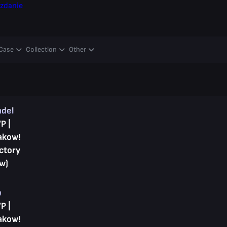
zdanie
Case
Collection
Other
ndel
P |
akow!
ctory
w)
p
P |
akow!