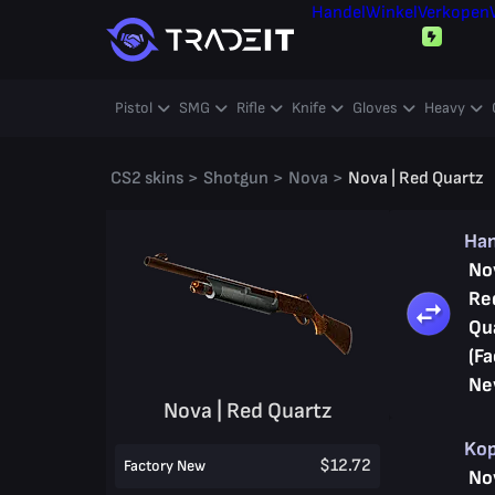
Handel
Winkel
Verkopen
Pistol
SMG
Rifle
Knife
Gloves
Heavy
CS2 skins
>
Shotgun
>
Nova
>
Nova | Red Quartz
Ha
No
Re
Qu
(Fa
Ne
Nova | Red Quartz
Ko
$12.72
Factory New
No