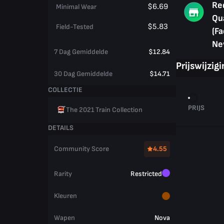
Re
$6.69
Minimal Wear
Qu
$5.83
Field-Tested
(Fa
Ne
7 Dag Gemiddelde
$12.84
Prijswijzig
30 Dag Gemiddelde
$14.71
COLLECTIE
PRIJS
The 2021 Train Collection
DETAILS
Community Score
4.55
Rarity
Restricted
Kleuren
Wapen
Nova