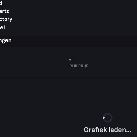
d
artz
ctory
w)
ingen
RUILPRIJS
Grafiek laden...