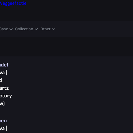
Weggeefactie
Case
Collection
Other
ndel
va |
d
artz
ctory
w)
pen
va |