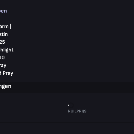
pen
arm |
stin
25
hlight
10
ray
d Pray
ingen
RUILPRIJS