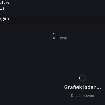
ctory
w)
ingen
RUILPRIJS
Grafiek laden...
Dit duurt even