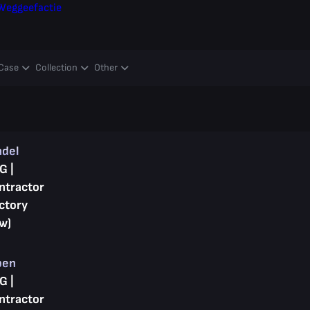
Weggeefactie
Case
Collection
Other
ndel
G |
ntractor
ctory
w)
pen
G |
ntractor