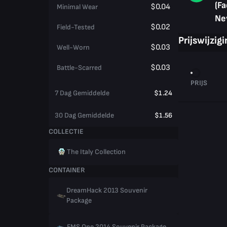
(Fa
$0.04
Minimal Wear
Ne
$0.02
Field-Tested
Prijswijzig
$0.03
Well-Worn
$0.03
Battle-Scarred
PRIJS
7 Dag Gemiddelde
$1.24
30 Dag Gemiddelde
$1.56
COLLECTIE
The Italy Collection
CONTAINER
DreamHack 2013 Souvenir
Package
EMS One 2014 Souvenir Package