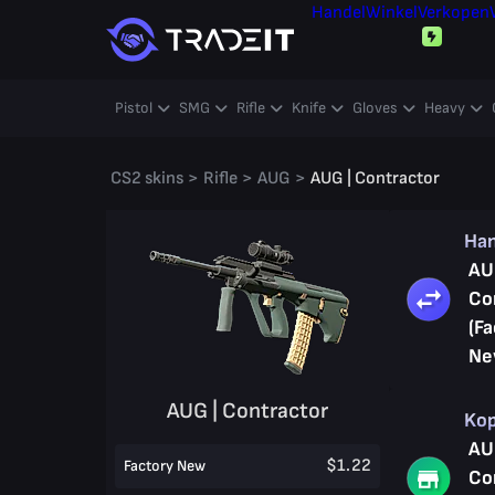
Handel
Winkel
Verkopen
Pistol
SMG
Rifle
Knife
Gloves
Heavy
CS2 skins
>
Rifle
>
AUG
>
AUG | Contractor
Ha
AU
Co
(Fa
Ne
AUG | Contractor
Ko
AU
$1.22
Factory New
Co