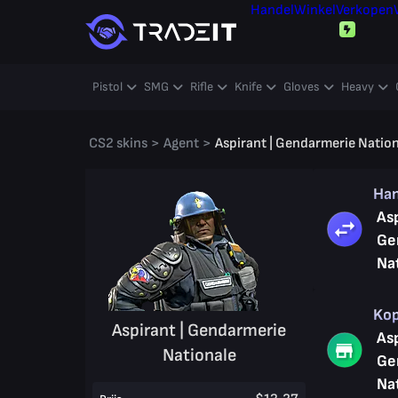
Handel
Winkel
Verkopen
Pistol
SMG
Rifle
Knife
Gloves
Heavy
CS2 skins
>
Agent
>
Aspirant | Gendarmerie Natio
Ha
Asp
Ge
Na
Ko
Aspirant | Gendarmerie
Asp
Nationale
Ge
Na