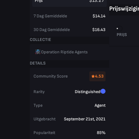
$13.27
Prijs
Prijswijzig
7 Dag Gemiddelde
$14.14
30 Dag Gemiddelde
$16.43
PRIJS
COLLECTIE
Operation Riptide Agents
DETAILS
Community Score
4.53
Rarity
Distinguished
Type
Agent
Uitgebracht
September 21st, 2021
Populariteit
85%