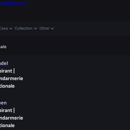
Weggeefactie
Case
Collection
Other
nale
ndel
irant |
ndarmerie
tionale
pen
irant |
ndarmerie
tionale