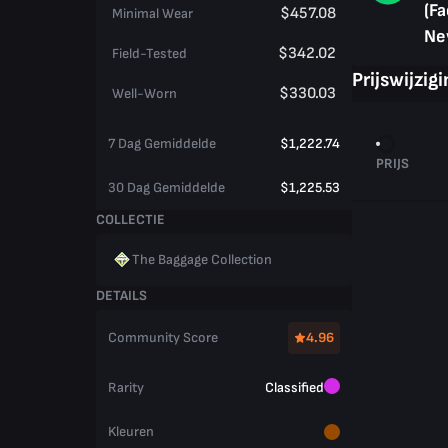
(Fa
$457.08
Minimal Wear
Ne
$342.02
Field-Tested
Prijswijzig
$330.03
Well-Worn
7 Dag Gemiddelde
$1,222.74
PRIJS
30 Dag Gemiddelde
$1,225.53
COLLECTIE
The Baggage Collection
DETAILS
Community Score
4.96
Rarity
Classified
Kleuren