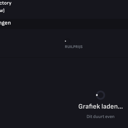
ctory
w)
ingen
RUILPRIJS
Grafiek laden...
Dit duurt even