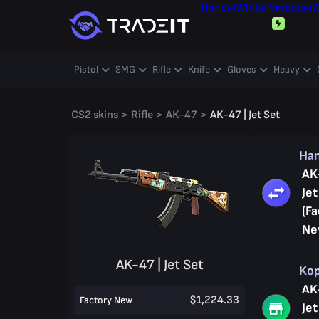
Handel
Winkel
Verkopen
Pistol
SMG
Rifle
Knife
Gloves
Heavy
CS2 skins
>
Rifle
>
AK-47
>
AK-47 | Jet Set
Ha
AK
Jet
(Fa
Ne
AK-47 | Jet Set
Ko
AK
$1,224.33
Factory New
Jet