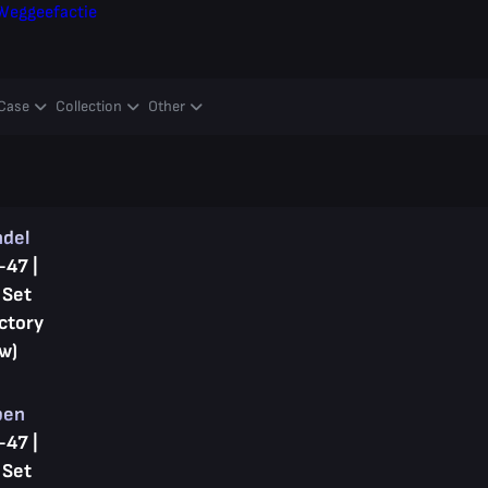
Weggeefactie
Case
Collection
Other
ndel
-47 |
 Set
ctory
w)
pen
-47 |
 Set