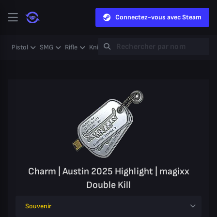
Connectez-vous avec Steam
Pistol
SMG
Rifle
Knife
Gloves
Heavy
Case
Coll
Charm | Austin 2025 Highlight | magixx
Double Kill
Souvenir