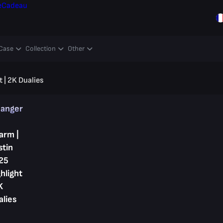
e
Cadeau
Case
Collection
Other
 | 2K Dualies
hanger
arm |
stin
25
hlight
K
alies