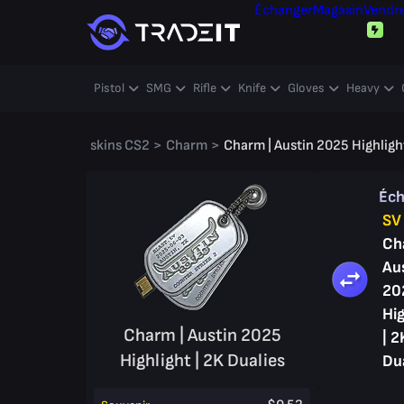
Échanger
Magasin
Vendr
Pistol
SMG
Rifle
Knife
Gloves
Heavy
skins CS2
>
Charm
>
Charm | Austin 2025 Highlight
Éc
SV
Ch
Au
20
Hig
Charm | Austin 2025
| 2
Highlight | 2K Dualies
Du