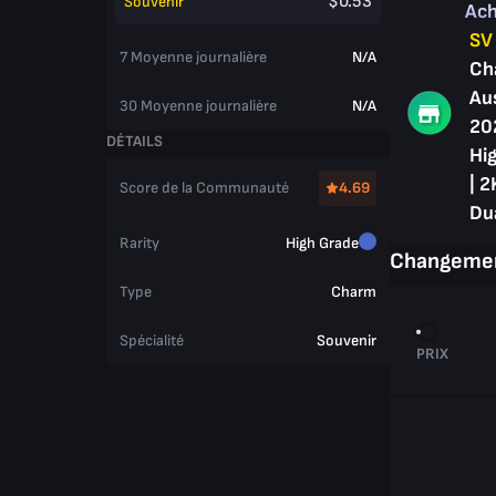
$0.53
Souvenir
Ac
SV
7 Moyenne journalière
N/A
Ch
Au
30 Moyenne journalière
N/A
20
DÉTAILS
Hig
| 2
Score de la Communauté
4.69
Du
Rarity
High Grade
Changemen
Type
Charm
Spécialité
Souvenir
PRIX