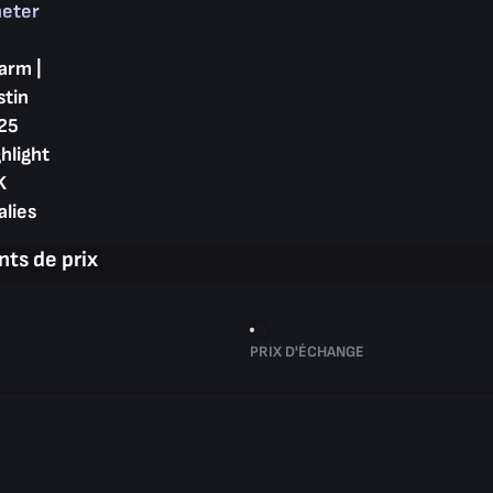
heter
arm |
stin
25
hlight
K
alies
ts de prix
PRIX D'ÉCHANGE